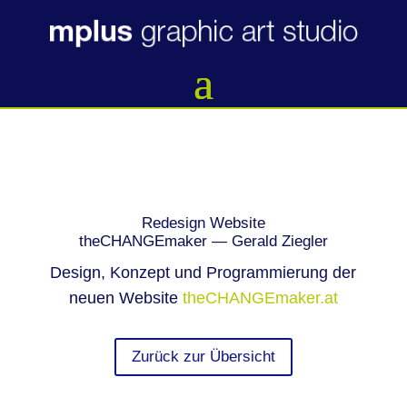
Rede­sign Web­site
theCH­AN­GE­ma­ker — Gerald Ziegler
Design, Kon­zept und Pro­gram­mie­rung der
neu­en Web­site
theCHANGEmaker.at
Zurück zur Übersicht